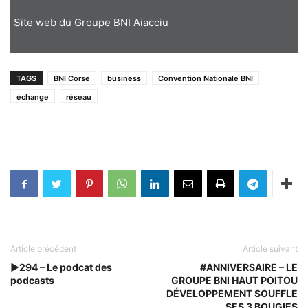
Site web du Groupe BNI Aiacciu
TAGS
BNI Corse
business
Convention Nationale BNI
échange
réseau
Article précédent
Article suivant
►294 – Le podcat des
#ANNIVERSAIRE – LE
podcasts
GROUPE BNI HAUT POITOU
DÉVELOPPEMENT SOUFFLE
SES 3 BOUGIES