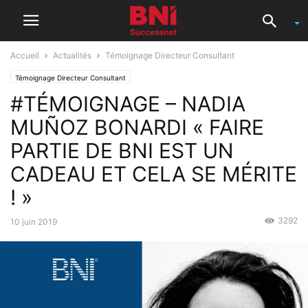
Accueil
Actualités
Témoignage Directeur Consultant
Témoignage Directeur Consultant
#TÉMOIGNAGE – NADIA
MUÑOZ BONARDI « FAIRE
PARTIE DE BNI EST UN
CADEAU ET CELA SE MÉRITE
! »
3292
10 juin 2019