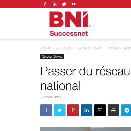
BNI
Accueil
Actualités
Success Stories
Passer du réseau
successnet
Success Stories
Passer du réseau 
national
31 mars 2026