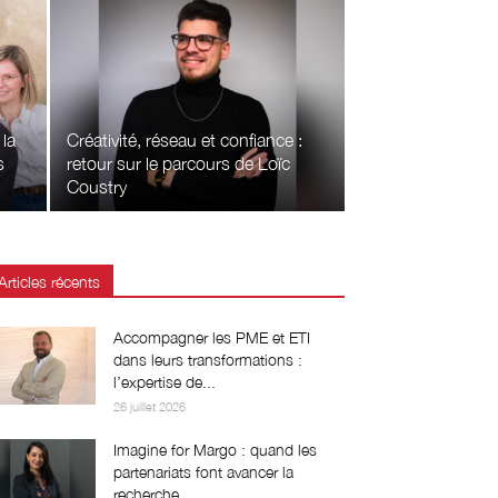
 la
Créativité, réseau et confiance :
s
retour sur le parcours de Loïc
Coustry
Articles récents
Accompagner les PME et ETI
dans leurs transformations :
l’expertise de...
26 juillet 2026
Imagine for Margo : quand les
partenariats font avancer la
recherche