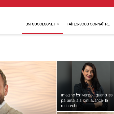
BNI SUCCESSNET
FAÎTES-VOUS CONNAÎTRE
Imagine for Margo : quand les
partenariats font avancer la
recherche