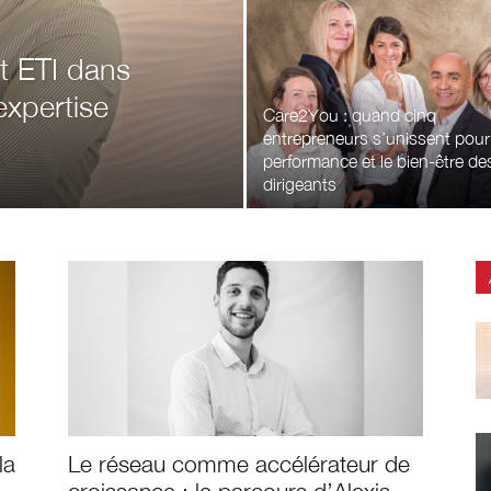
t ETI dans
expertise
Care2You : quand cinq
entrepreneurs s’unissent pour
performance et le bien-être de
dirigeants
la
Le réseau comme accélérateur de