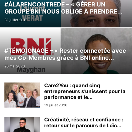
#ÀLARENCONTREDE – « GÉRER UN
GROUPE BNI NOUS OBLIGÉ À PRENDRE...
31 juillet 2019
#TÉMOIGNAGE – « Rester connectée avec
mes Co-Membres grâce à BNI online...
26 mai 2020
Care2You : quand cinq
entrepreneurs s’unissent pour la
performance et le...
19 juillet 2026
Créativité, réseau et confiance :
retour sur le parcours de Loïc...