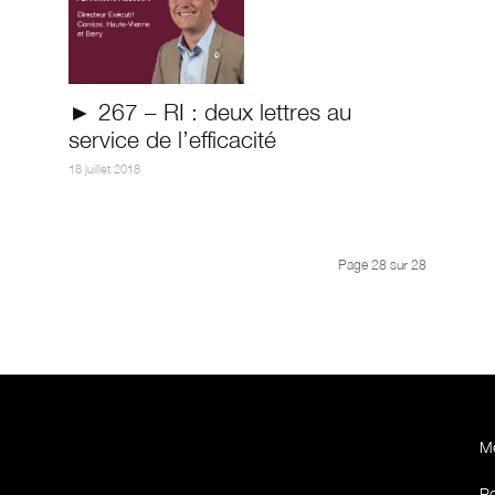
► 267 – RI : deux lettres au
service de l’efficacité
18 juillet 2018
Page 28 sur 28
Me
Po