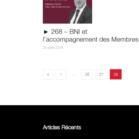
► 268 – BNI et
l’accompagnement des Membres
25 juillet 2018
...
1
26
27
28
Articles Récents