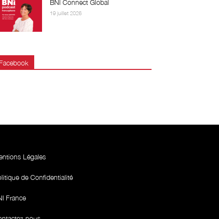
BNI Connect Global
19 juillet 2026
Facebook
ntions Légales
litique de Confidentialité
I France
ntactez-nous