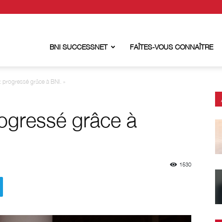
BNI SUCCESSNET
FAÎTES-VOUS CONNAÎTRE
et progressé grâce à BNI. »
progressé grâce à
1530