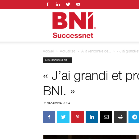
BNI
Accueil
Actualités
A la rencontre de...
« J’ai grandi 
successnet
A la rencontre de...
« J’ai grandi et 
BNI. »
2 décembre 2024