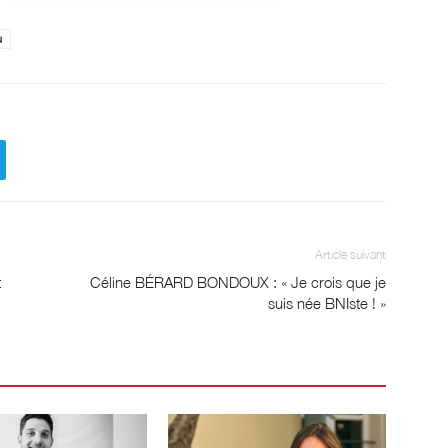
u
Article suivant
t
Céline BÉRARD BONDOUX : « Je crois que je
suis née BNIste ! »