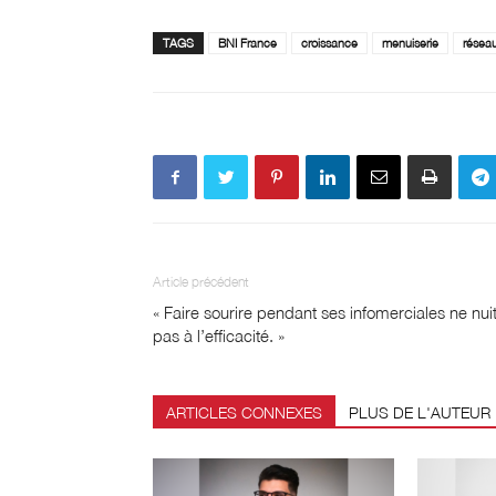
TAGS
BNI France
croissance
menuiserie
résea
Article précédent
« Faire sourire pendant ses infomerciales ne nui
pas à l’efficacité. »
ARTICLES CONNEXES
PLUS DE L'AUTEUR