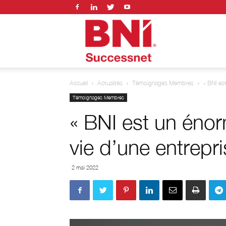
BNI
Accueil
Actualités
Témoignages Membres
« BNI est
successnet
Témoignages Membres
« BNI est un énor
vie d’une entrepri
2 mai 2022