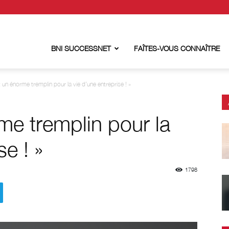
BNI SUCCESSNET
FAÎTES-VOUS CONNAÎTRE
 un énorme tremplin pour la vie d’une entreprise ! »
me tremplin pour la
se ! »
1798