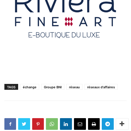
TAGS
échange
Groupe BNI
réseau
réseaux d'affaires