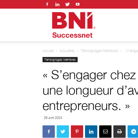
BNI
Accueil
Actualités
Témoignages Membres
« S’enga
successnet
Témoignages Membres
« S’engager chez
une longueur d’av
entrepreneurs. »
26 avril 2024