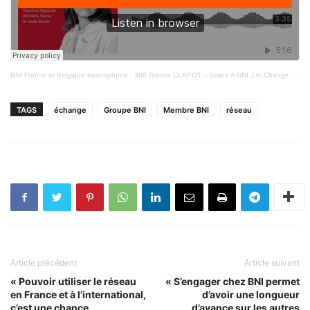
BNI France et Belgique francophone
·
388 Bianca CLAPOT – Grace A BNI J Ai Change Mon Etat D Esprit
TAGS
échange
Groupe BNI
Membre BNI
réseau
Article précédent
Article suivant
« Pouvoir utiliser le réseau
« S’engager chez BNI permet
en France et à l’international,
d’avoir une longueur
c’est une chance
d’avance sur les autres