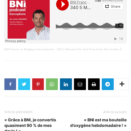
BNI France et Belgique francophone
·
340 5 Minutes Par Jour Pour Avoir Des Invités À Chaque Réunion PODCAST J.PIRONNET
Article précédent
Article suivant
« Grâce à BNI, je convertis
« BNI est ma bouteille
quasiment 90 % de mes
d’oxygène hebdomadaire ! »
devis ! »