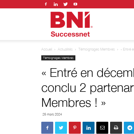
BNI
Accueil
Actualités
Témoignages Membres
« Entré 
successnet
Témoignages Membres
« Entré en décembr
conclu 2 partenar
Membres ! »
25 mars 2024