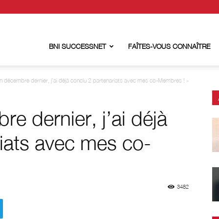
BNI SUCCESSNET
FAÎTES-VOUS CONNAÎTRE
en décembre dernier, j’ai déjà conclu 2 partenariats avec mes co-Membres ! »
e dernier, j’ai déjà
iats avec mes co-
3482