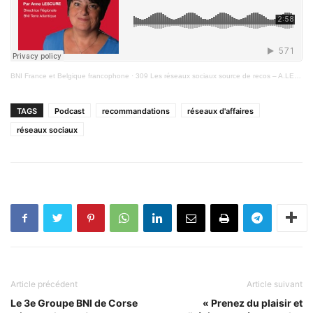
BNI France et Belgique francophone
·
309 Les réseaux sociaux source de recos – A.LESCURE
TAGS
Podcast
recommandations
réseaux d'affaires
réseaux sociaux
Article précédent
Article suivant
Le 3e Groupe BNI de Corse
« Prenez du plaisir et