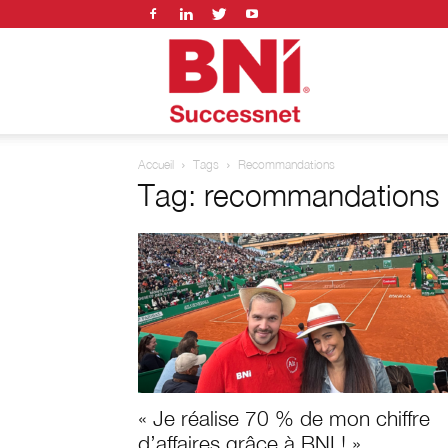
BNI
Accueil
Tags
Recommandations
successnet
Tag: recommandations
« Je réalise 70 % de mon chiffre
d’affaires grâce à BNI ! »