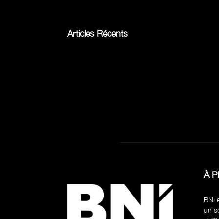
Articles Récents
À 
BNI e
un so