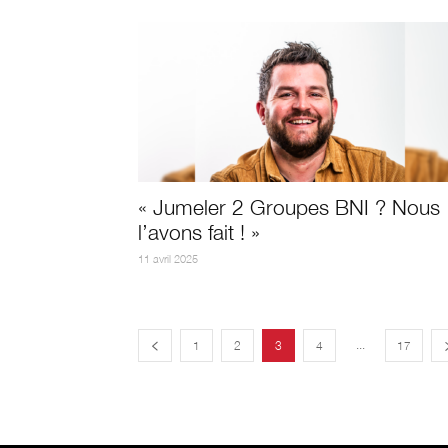
« Jumeler 2 Groupes BNI ? Nous
l’avons fait ! »
11 avril 2025
...
1
2
3
4
17