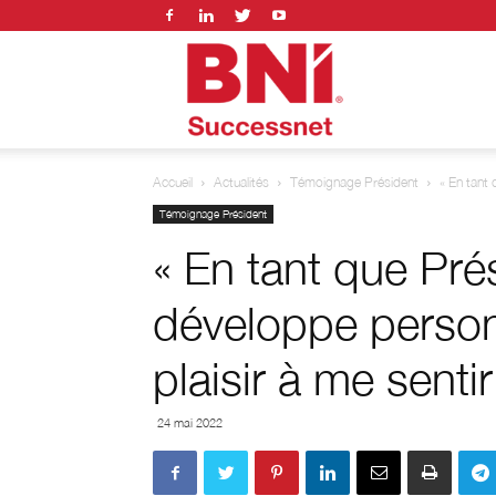
BNI
Accueil
Actualités
Témoignage Président
« En tant 
successnet
Témoignage Président
« En tant que Pré
développe personn
plaisir à me senti
24 mai 2022