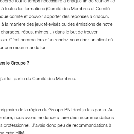
ccorde tout le temps nécessaire à chaque fin de réunion (je
isté à toutes les formations (Comité des Membres et Comité
chaque comité et pouvoir apporter des réponses à chacun.
e à la manière des jeux télévisés ou des émissions de notre
», charades, rébus, mimes…) dans le but de trouver
essin. C’est comme lors d’un rendez-vous chez un client où
our une recommandation.
ans le Groupe ?
 j’ai fait partie du Comité des Membres.
 originaire de la région du Groupe BNI dont je fais partie. Au
Membre, nous avons tendance à faire des recommandations
pas professionnel. J’avais donc peu de recommandations à
a crédibilité.