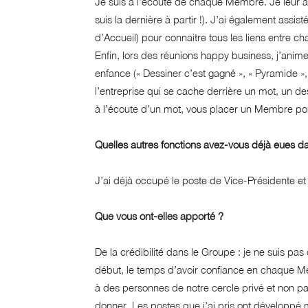
Je suis à l’écoute de chaque Membre. Je leur a
suis la dernière à partir !). J’ai également ass
d’Accueil) pour connaitre tous les liens entre 
Enfin, lors des réunions happy business, j’anim
enfance (« Dessiner c’est gagné », « Pyramide 
l’entreprise qui se cache derrière un mot, un d
à l’écoute d’un mot, vous placer un Membre p
Quelles autres fonctions avez-vous déjà eues d
J’ai déjà occupé le poste de Vice-Présidente et
Que vous ont-elles apporté ?
De la crédibilité dans le Groupe : je ne suis pas
début, le temps d’avoir confiance en chaque 
à des personnes de notre cercle privé et non 
donner. Les postes que j’ai pris ont développé m