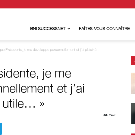
BNI SUCCESSNET
FAÎTES-VOUS CONNAÎTRE
que Présidente, je me développe personnellement et j’ai plaisir à...
sidente, je me
ellement et j’ai
r utile… »
2470