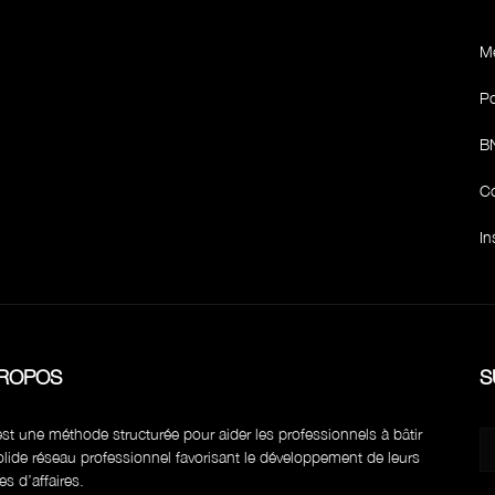
Me
Po
BN
Co
In
PROPOS
S
st une méthode structurée pour aider les professionnels à bâtir
lide réseau professionnel favorisant le développement de leurs
res d’affaires.