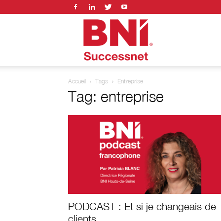
BNI
Accueil
Tags
Entreprise
successnet
Tag: entreprise
PODCAST : Et si je changeais de
clients…