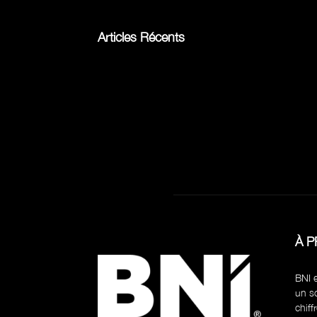
Articles Récents
À 
BNI e
un so
chiff